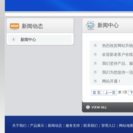
新闻中心
新闻动态
新闻中心
热烈祝贺网站升级
欢迎新老客户在线
我们坚持产品、服
我们为您提供一流
网站开通！
第 1页
首 页
上一页
关于我们
|
产品展示
|
新闻动态
|
服务支持
|
联系我们
|
管理入口
|
网站地