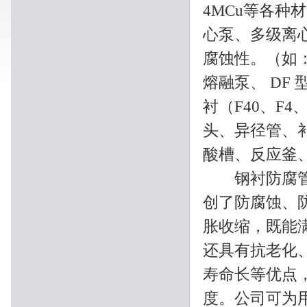
4MCu等各种
心泵、多级离
腐蚀性。（如：
熔融泵、 DF
衬（F40、F
头、异径管、
酸槽、反应釜
钢衬防腐管及
创了防腐蚀、
胀收缩，既能
还具有抗老化
寿命长等优点
度。公司可为